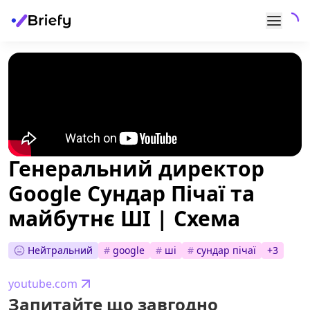
Генеральний директор
Google Сундар Пічаї та
майбутнє ШІ | Схема
Нейтральний
#
google
#
ші
#
сундар пічаї
+
3
youtube.com
Запитайте що завгодно