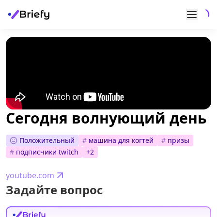
Сегодня волнующий день
Положительный
#
машина для когтей
#
призы
#
подписчики twitch
+
2
youtube.com
Задайте вопрос