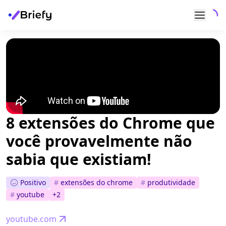
8 extensões do Chrome que
você provavelmente não
sabia que existiam!
Positivo
#
extensões do chrome
#
produtividade
#
youtube
+
2
youtube.com