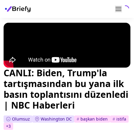
CANLI: Biden, Trump'la
tartışmasından bu yana ilk
basın toplantısını düzenledi
| NBC Haberleri
Olumsuz
Washington DC
#
başkan biden
#
istifa
+
3