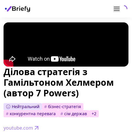
Ділова стратегія з
Гамільтоном Хелмером
(автор 7 Powers)
Нейтральний
#
бізнес-стратегія
#
конкурентна перевага
#
сім держав
+
2
youtube.com