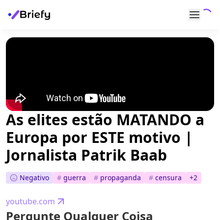
As elites estão MATANDO a
Europa por ESTE motivo |
Jornalista Patrik Baab
Negativo
#
guerra
#
propaganda
#
censura
+
2
youtube.com
Pergunte Qualquer Coisa