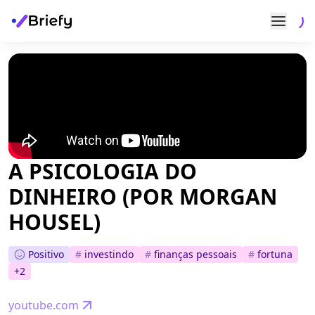
A PSICOLOGIA DO
DINHEIRO (POR MORGAN
HOUSEL)
Positivo
#
investindo
#
finanças pessoais
#
fortuna
+
2
youtube.com