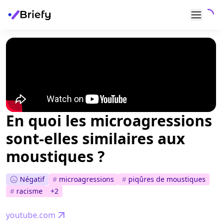
En quoi les microagressions
sont-elles similaires aux
moustiques ?
Négatif
#
microagressions
#
piqûres de moustiques
#
racisme
+
2
youtube.com