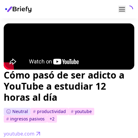
Cómo pasó de ser adicto a
YouTube a estudiar 12
horas al día
Neutral
#
productividad
#
youtube
#
ingresos pasivos
+
2
youtube.com