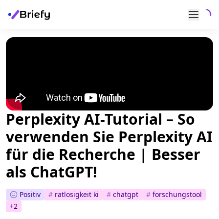
Perplexity AI-Tutorial – So
verwenden Sie Perplexity AI
für die Recherche | Besser
als ChatGPT!
Positiv
#
ratlosigkeit ki
#
chatgpt
#
forschungstool
+
2