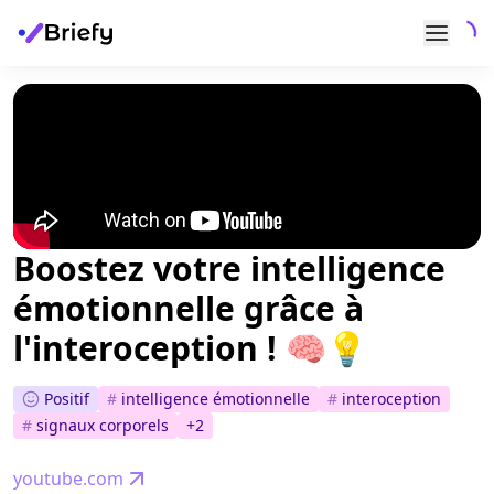
Boostez votre intelligence
émotionnelle grâce à
l'interoception ! 🧠💡
Positif
#
intelligence émotionnelle
#
interoception
#
signaux corporels
+
2
youtube.com