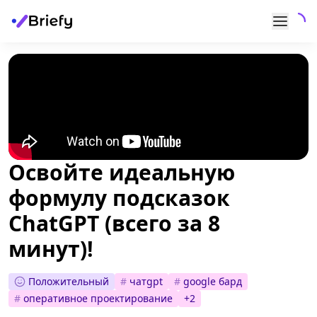
Освойте идеальную
формулу подсказок
ChatGPT (всего за 8
минут)!
Положительный
#
чатgpt
#
google бард
#
оперативное проектирование
+
2