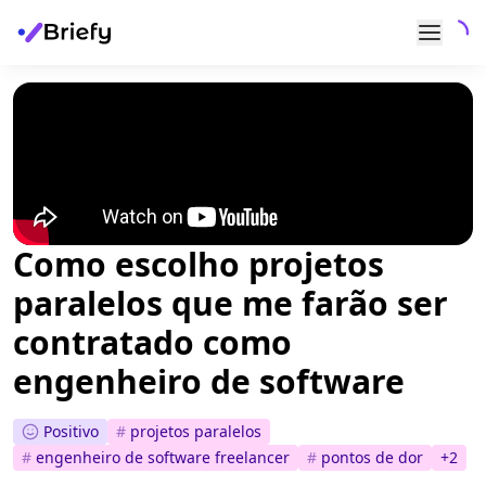
Como escolho projetos
paralelos que me farão ser
contratado como
engenheiro de software
Positivo
#
projetos paralelos
#
engenheiro de software freelancer
#
pontos de dor
+
2