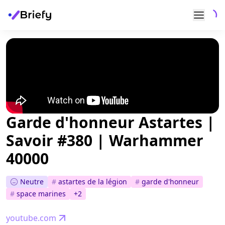
Garde d'honneur Astartes |
Savoir #380 | Warhammer
40000
Neutre
#
astartes de la légion
#
garde d'honneur
#
space marines
+
2
youtube.com