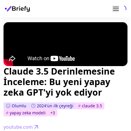
Claude 3.5 Derinlemesine
İnceleme: Bu yeni yapay
zeka GPT'yi yok ediyor
Olumlu
2024'ün ilk çeyreği
#
claude 3.5
#
yapay zeka modeli
+
3
youtube.com