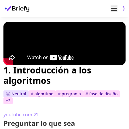
1. Introducción a los
algoritmos
Neutral
#
algoritmo
#
programa
#
fase de diseño
+
2
youtube.com
Preguntar lo que sea