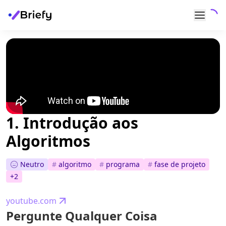
1. Introdução aos
Algoritmos
Neutro
#
algoritmo
#
programa
#
fase de projeto
+
2
youtube.com
Pergunte Qualquer Coisa