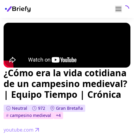
¿Cómo era la vida cotidiana
de un campesino medieval?
| Equipo Tiempo | Crónica
Neutral
972
Gran Bretaña
#
campesino medieval
+
4
youtube.com