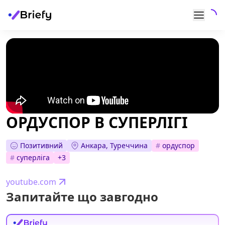
ОРДУСПОР В СУПЕРЛІГІ
Позитивний
Анкара, Туреччина
#
ордуспор
#
суперліга
+
3
youtube.com
Запитайте що завгодно