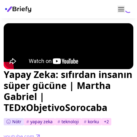
Yapay Zeka: sıfırdan insanın
süper gücüne | Martha
Gabriel |
TEDxObjetivoSorocaba
Nötr
#
yapay zeka
#
teknoloji
#
korku
+
2
youtube.com