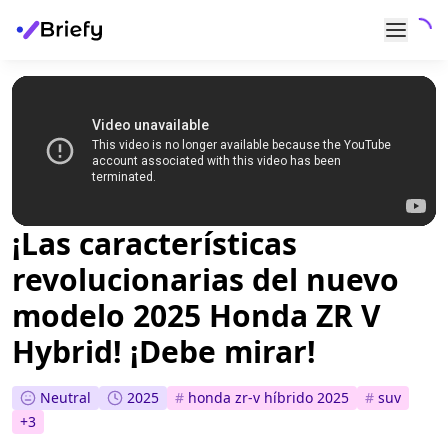
¡Las características
revolucionarias del nuevo
modelo 2025 Honda ZR V
Hybrid! ¡Debe mirar!
Neutral
2025
#
honda zr-v híbrido 2025
#
suv
+
3