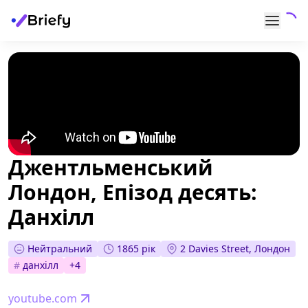
Джентльменський
Лондон, Епізод десять:
Данхілл
Нейтральний
1865 рік
2 Davies Street, Лондон
#
данхілл
+
4
youtube.com