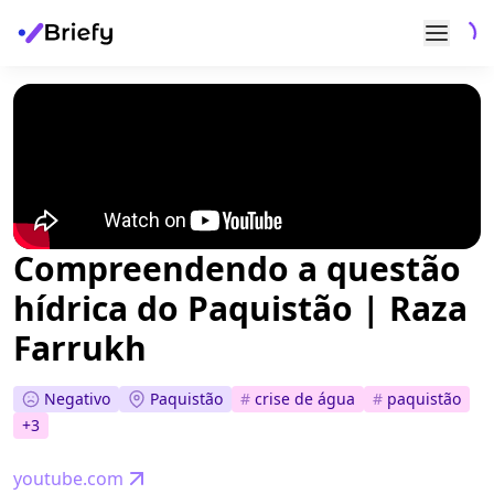
Compreendendo a questão
hídrica do Paquistão | Raza
Farrukh
Negativo
Paquistão
#
crise de água
#
paquistão
+
3
youtube.com