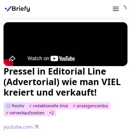
Pressel in Editorial Line
(Advertorial) wie man VIEL
kreiert und verkauft!
Positiv
#
redaktionelle linie
#
anzeigencombo
#
vorverkaufsseiten
+
2
youtube.com