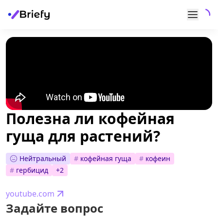
Полезна ли кофейная
гуща для растений?
Нейтральный
#
кофейная гуща
#
кофеин
#
гербицид
+
2
youtube.com
Задайте вопрос