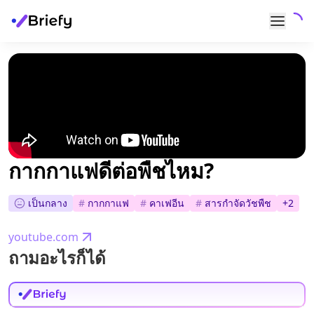
กากกาแฟดีต่อพืชไหม?
เป็นกลาง
#
กากกาแฟ
#
คาเฟอีน
#
สารกำจัดวัชพืช
+
2
youtube.com
ถามอะไรก็ได้