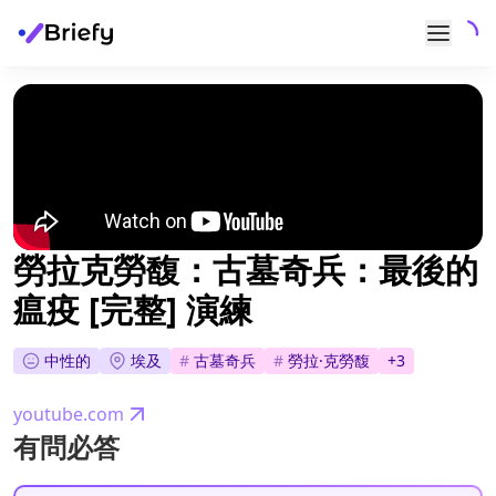
勞拉克勞馥：古墓奇兵：最後的
瘟疫 [完整] 演練
中性的
埃及
#
古墓奇兵
#
勞拉·克勞馥
+
3
youtube.com
有問必答