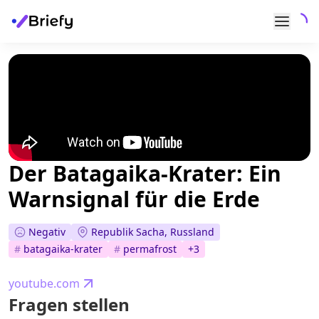
Der Batagaika-Krater: Ein
Warnsignal für die Erde
Negativ
Republik Sacha, Russland
#
batagaika-krater
#
permafrost
+
3
youtube.com
Fragen stellen