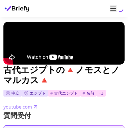
古代エジプトの🔺ノモスとノ
マルカス🔺
中立
エジプト
#
古代エジプト
#
名前
+
3
youtube.com
質問受付