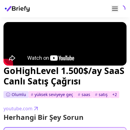
GoHighLevel 1.500$/ay SaaS
Canlı Satış Çağrısı
Olumlu
#
yüksek seviyeye geç
#
saas
#
satış
+
2
youtube.com
Herhangi Bir Şey Sorun