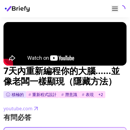
7天內重新編程你的大腦......並
像老闆一樣顯現（隱藏方法）
積極的
#
重新程式設計
#
潛意識
#
表現
+
2
youtube.com
有問必答