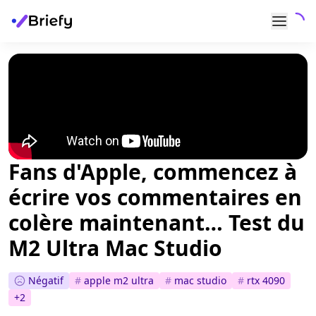
Fans d'Apple, commencez à
écrire vos commentaires en
colère maintenant… Test du
M2 Ultra Mac Studio
Négatif
#
apple m2 ultra
#
mac studio
#
rtx 4090
+
2