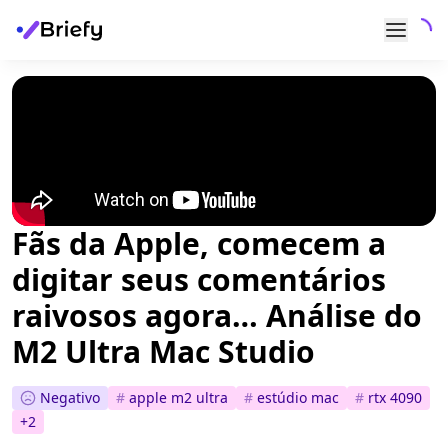
Fãs da Apple, comecem a
digitar seus comentários
raivosos agora… Análise do
M2 Ultra Mac Studio
Negativo
#
apple m2 ultra
#
estúdio mac
#
rtx 4090
+
2