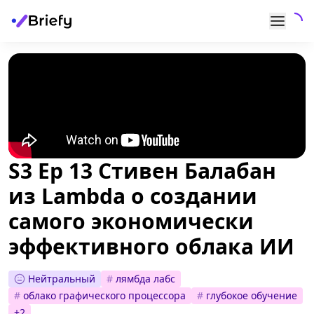
S3 Ep 13 Стивен Балабан
из Lambda о создании
самого экономически
эффективного облака ИИ
Нейтральный
#
лямбда лабс
#
облако графического процессора
#
глубокое обучение
+
2