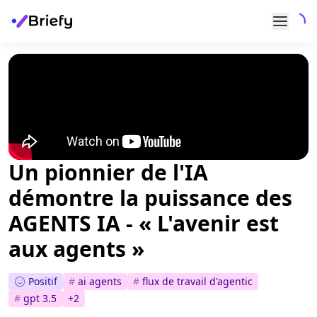
Un pionnier de l'IA
démontre la puissance des
AGENTS IA - « L'avenir est
aux agents »
Positif
#
ai agents
#
flux de travail d'agentic
#
gpt 3.5
+
2