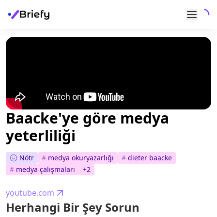
Baacke'ye göre medya
yeterliliği
Nötr
#
medya okuryazarlığı
#
dieter baacke
#
medya çalışmaları
+
2
youtube.com
Herhangi Bir Şey Sorun