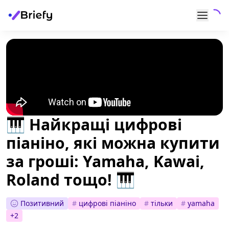
🎹 Найкращі цифрові
піаніно, які можна купити
за гроші: Yamaha, Kawai,
Roland тощо! 🎹
Позитивний
#
цифрові піаніно
#
тільки
#
yamaha
+
2