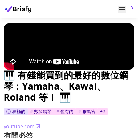
🎹 有錢能買到的最好的數位鋼
琴：Yamaha、Kawai、
Roland 等！ 🎹
積極的
#
數位鋼琴
#
僅有的
#
雅馬哈
+
2
youtube.com
有問必答