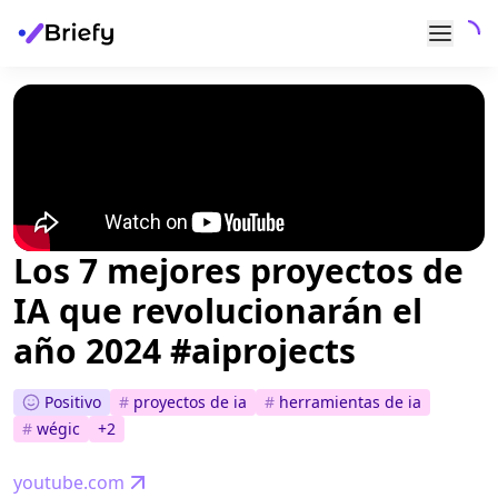
Los 7 mejores proyectos de
IA que revolucionarán el
año 2024 #aiprojects
Positivo
#
proyectos de ia
#
herramientas de ia
#
wégic
+
2
youtube.com