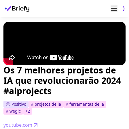
Os 7 melhores projetos de
IA que revolucionarão 2024
#aiprojects
Positivo
#
projetos de ia
#
ferramentas de ia
#
wegic
+
2
youtube.com