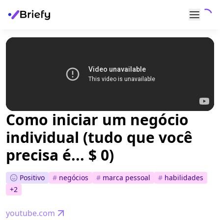
Como iniciar um negócio
individual (tudo que você
precisa é... $ 0)
Positivo
#
negócios
#
marca pessoal
#
habilidades
+
2
youtube.com