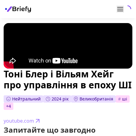
Тоні Блер і Вільям Хейг
про управління в епоху ШІ
Нейтральний
2024 рік
Великобританія
#
ші
+
4
youtube.com
Запитайте що завгодно