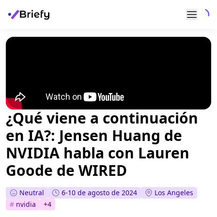
¿Qué viene a continuación
en IA?: Jensen Huang de
NVIDIA habla con Lauren
Goode de WIRED
Neutral
6-10 de agosto de 2024
Los Angeles
#
nvidia
+
4