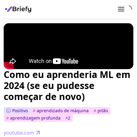
Como eu aprenderia ML em
2024 (se eu pudesse
começar de novo)
Positivo
#
aprendizado de máquina
#
pitão
#
aprendizagem profunda
+
2
youtube.com