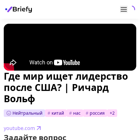
Где мир ищет лидерство
после США? | Ричард
Вольф
Нейтральный
#
китай
#
нас
#
россия
+
2
youtube.com
Задайте вопрос