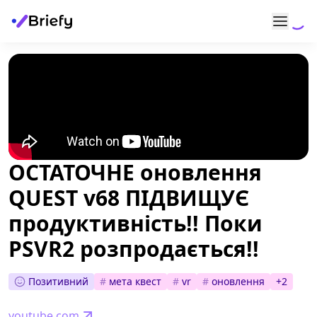
ОСТАТОЧНЕ оновлення
QUEST v68 ПІДВИЩУЄ
продуктивність!! Поки
PSVR2 розпродається!!
Позитивний
#
мета квест
#
vr
#
оновлення
+
2
youtube.com