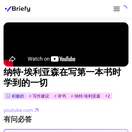
纳特·埃利亚森在写第一本书时
学到的一切
积极的
#
写作建议
#
评书
#
纳特·埃利亚森
+
2
youtube.com
有问必答