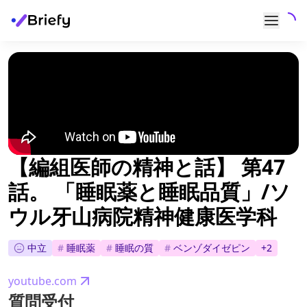
【編組医師の精神と話】 第47
話。 「睡眠薬と睡眠品質」/ソ
ウル牙山病院精神健康医学科
中立
#
睡眠薬
#
睡眠の質
#
ベンゾダイゼピン
+
2
youtube.com
質問受付