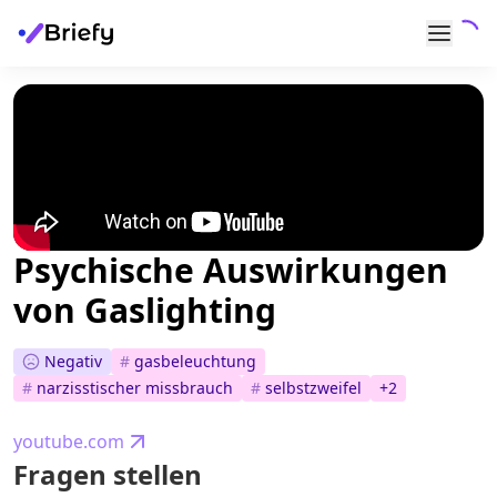
Psychische Auswirkungen
von Gaslighting
Negativ
#
gasbeleuchtung
#
narzisstischer missbrauch
#
selbstzweifel
+
2
youtube.com
Fragen stellen