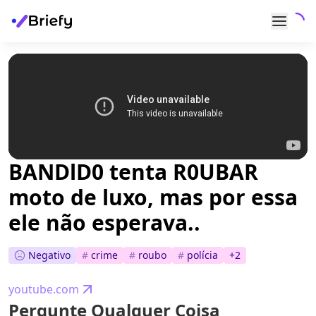
BANDlD0 tenta R0UBAR
moto de luxo, mas por essa
ele não esperava..
Negativo
#
crime
#
roubo
#
polícia
+
2
youtube.com
Pergunte Qualquer Coisa